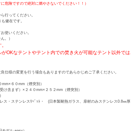
常に危険ですので絶対に燃やさないでください！！）
から行ってください。
スも健在です。
てお使いください。
せん。）
す。
ルがOKなテントやテント内での焚き火が可能なテント以外では
改良仕様の変更を行う場合もありますのであらかじめご了承ください。
０mm×６０mm（煙突別）
受け含まず）×２４０mm×２５２mm（煙突別）
）
・ステンレスﾘﾍﾞｯﾄ・ (日本製耐熱ガラス、扉材のみステンレス0.8㎜厚
デル easy）