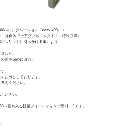
100㎜ロングバージョン『easy 400』！！
タイプ！扉自体で上下ダブルロック！！（特許取得）
部のスリットに引っかける事により、
しました。
ーの爪を深めに改良。
です。
決めお出ししております。
お考えください。
承ください。
6㎝薪も入る軽量フォールディング薪ｽﾄｰﾌﾞです。
す。