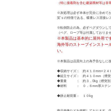
（特に接着剤を含む建築廃材等は非
※灰処理は必ず本体が完全に冷めて
笑'ｓの特徴である、蝶番レス溶接レ
※転倒防止の為、必ずペグダウンし
（ペグ、ロープ等は付属しておりま
※本製品は基本的に屋外用で
海外等のストーブインストー
い。
※本製品は品質向上の為予告なしに
◆収納サイズ： 約４１０mm×２４
◆組立サイズ： 約４１０mm（煙突
◆重量 ： 約３．0kg（煙突別
◆材料 ： ０．６mm厚ステンレス
◆静止耐荷重： １０kg
商品画像などを掲載しております。(旧モ