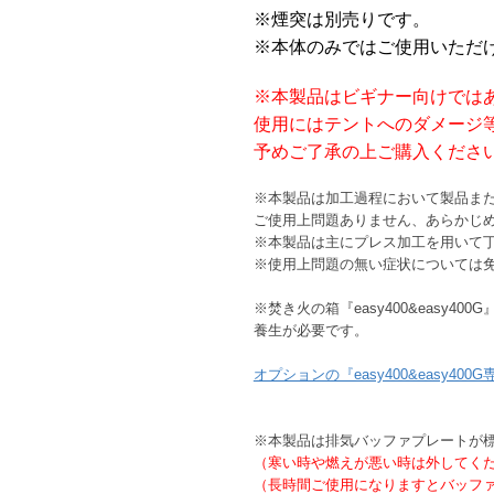
※煙突は別売りです。
※本体のみではご使用いただ
※本製品はビギナー向けでは
使用にはテントへのダメージ
予めご了承の上ご購入くださ
※本製品は加工過程において製品ま
ご使用上問題ありません、あらかじ
※本製品は主にプレス加工を用いて
※使用上問題の無い症状については
※焚き火の箱『easy400&eas
養生が必要です。
オプションの『easy400&easy
※本製品は排気バッファプレートが
（寒い時や燃えが悪い時は外してく
（長時間ご使用になりますとバッフ