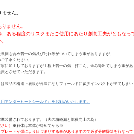
けません。
ありません。
等、ある程度のリスクまたご使用にあたり創意工夫がともなっ
い。
た裏側も含め若干の傷及び汚れ等がついてしまう事がありますが、
めご了承ください。
丁寧に加工しておりますが工程上若干の傷、打こん、歪み等出てしまう事があ
免責とさせていただきます。
y400G』は製品の構造上底板が高温になりフィールドに多少インパクトが出てしま
400G専用アンダーヒートシールド』をお勧めいたします。
標準装備されております。（火の粉軽減と燃費向上の為）
ださい）
※解体は本体が冷めてから※
ァプレートが煤により目づまりする事がありますので必ず分解掃除を行なって