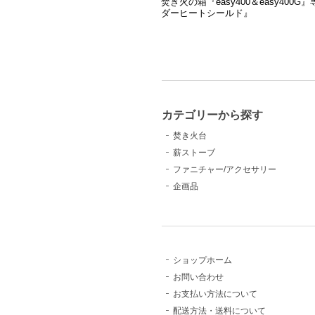
焚き火の箱『easy400＆easy400G
ダーヒートシールド』
カテゴリーから探す
焚き火台
薪ストーブ
ファニチャー/アクセサリー
企画品
ショップホーム
お問い合わせ
お支払い方法について
配送方法・送料について