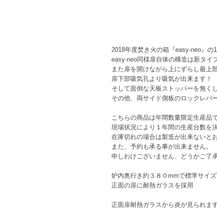
2018年度焚き火の箱『easy-neo』の
easy-neo同様扉自体の構造は新
また扉を開けながら上にずらし最上
扉下部吸気孔より吸気が出来ます！
そして面倒な天板ストッパーを無く
その他、両サイド側板のロックレバ
こちらの商品は年間数量限定生産品
現場状況により１年間の生産台数を
在庫切れの場合は製造が出来ないと
また、予約も承る事が出来ません。
申しわけございません、どうかご了
炉内奥行き約３８０mmで標準サイズ3
正面の扉に耐熱ガラスを採用
正面扉耐熱ガラスから炎が見られま