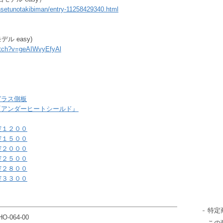
ensetunotakibiman/entry-11258429340.html
 easy)
atch?v=geAIWvyEfyAl
用ガラス側板
専用『アンダーヒートシールド』
突１２００
突１５００
突２０００
突２５００
突２８００
突３３００
特定
HO-064-00
この