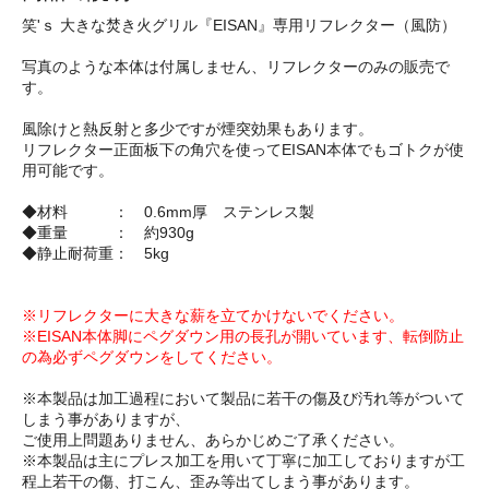
笑'ｓ 大きな焚き火グリル『EISAN』専用リフレクター（風防）
写真のような本体は付属しません、リフレクターのみの販売で
す。
風除けと熱反射と多少ですが煙突効果もあります。
リフレクター正面板下の角穴を使ってEISAN本体でもゴトクが使
用可能です。
◆材料 ： 0.6mm厚 ステンレス製
◆重量 ： 約930g
◆静止耐荷重： 5kg
※リフレクターに大きな薪を立てかけないでください。
※EISAN本体脚にペグダウン用の長孔が開いています、転倒防止
の為必ずペグダウンをしてください。
※本製品は加工過程において製品に若干の傷及び汚れ等がついて
しまう事がありますが、
ご使用上問題ありません、あらかじめご了承ください。
※本製品は主にプレス加工を用いて丁寧に加工しておりますが工
程上若干の傷、打こん、歪み等出てしまう事があります。