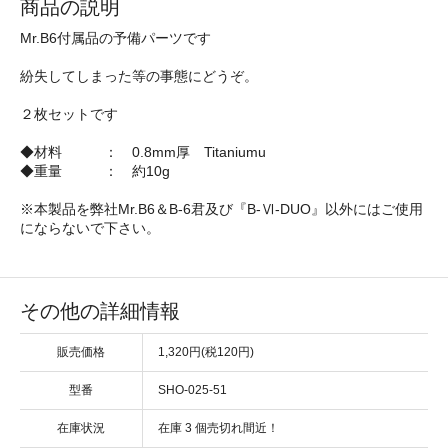
商品の説明
Mr.B6付属品の予備パーツです
紛失してしまった等の事態にどうぞ。
２枚セットです
◆材料 ： 0.8mm厚 Titaniumu
◆重量 ： 約10g
※本製品を弊社Mr.B6＆B-6君及び『B-Ⅵ-DUO』以外にはご使用
にならないで下さい。
その他の詳細情報
販売価格
1,320円(税120円)
型番
SHO-025-51
在庫状況
在庫 3 個売切れ間近！