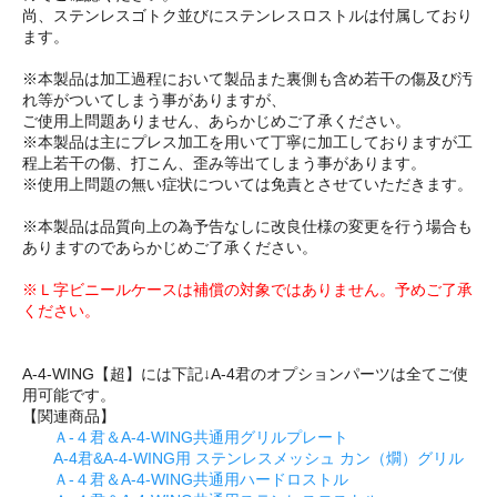
尚、ステンレスゴトク並びにステンレスロストルは付属しており
ます。
※本製品は加工過程において製品また裏側も含め若干の傷及び汚
れ等がついてしまう事がありますが、
ご使用上問題ありません、あらかじめご了承ください。
※本製品は主にプレス加工を用いて丁寧に加工しておりますが工
程上若干の傷、打こん、歪み等出てしまう事があります。
※使用上問題の無い症状については免責とさせていただきます。
※本製品は品質向上の為予告なしに改良仕様の変更を行う場合も
ありますのであらかじめご了承ください。
※Ｌ字ビニールケースは補償の対象ではありません。予めご了承
ください。
A-4-WING【超】には下記↓A-4君のオプションパーツは全てご使
用可能です。
【関連商品】
Ａ-４君＆A-4-WING共通用グリルプレート
A-4君&A-4-WING用 ステンレスメッシュ カン（燗）グリル
Ａ-４君＆A-4-WING共通用ハードロストル