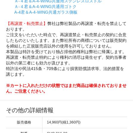
Ａ-４君＆A-4-WING共通用ステンレスロストル
Ａ-４君＆A-4-WING共通用ゴトク
A-4君＆A-4-WING共通ガラス側板
【再譲渡・転売禁止】
弊社は弊社製品の再譲渡・転売を禁止して
おります。
ご注文をいただいた時点で、再譲渡禁止・転売禁止の契約に合意
したものといたします。また弊社所有の商標については販売契約
を締結した正規販売店以外の使用を許可しておりません。
本製品は特許を受けており独占排他的権利は弊社に帰属します。
再譲渡・転売禁止特約により権利の消尽は発生せず、契約当事者
以外の第三者にも効力が及びます。
特許法や民法415条・709条により損害賠償請求等、法的措置を
講じます。
※カートに入れただけの状態ではまだ商品は確保されておりませ
ん。ご注意ください。
その他の詳細情報
販売価格
14,960円(税1,360円)