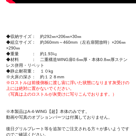
◆収納サイズ： 約292㎜×206㎜×30㎜
◆組立サイズ： 約360mm～460mm（左右扉開放時）×206㎜
×290㎜
◆重量 ： 約1.93㎏
◆材料 ： 二重構造WING扉0.6㎜厚・本体0.8㎜厚ステン
レス併用・リベット
◆静止耐荷重： １０kg
※火床の深さ： 約１２８mm
※ロストルは前後側板に渡し宙に浮いた状態になります灰受けの
上には絶対に置かないでください。
（写真は上のロストルが灰受けに写りこんでおります。）
※本製品はA-4-WING【超】本体のみです。
動画や写真のオプションパーツは付属しておりません。
後日グリルプレート等を追加でご注文される方々が多いようです
のでご確認ください。