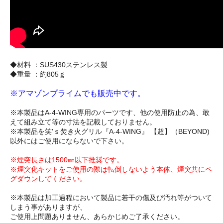
◆材料 ：SUS430ステンレス製
◆重量 ：約805ｇ
※アマゾンプライムでも販売中です。
※本製品はA-4-WING専用のパーツです、他の使用防止の為、敢
えて組み立て等の寸法を記載しておりません。
※本製品を笑'ｓ焚き火グリル『A-4-WING』 【超】（BEYOND)
以外にはご使用にならないで下さい。
※煙突長さは1500㎜以下推奨です。
※煙突化キットをご使用の際は転倒しないよう本体、煙突共にペ
グダウンしてください。
※本製品は加工過程において製品に若干の傷及び汚れ等がついて
しまう事がありますが、
ご使用上問題ありません、あらかじめご了承ください。