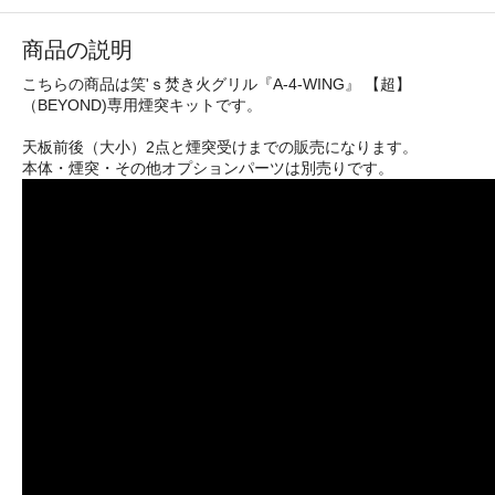
商品の説明
こちらの商品は笑'ｓ焚き火グリル『A-4-WING』 【超】
（BEYOND)専用煙突キットです。
天板前後（大小）2点と煙突受けまでの販売になります。
本体・煙突・その他オプションパーツは別売りです。