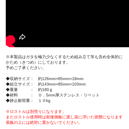
※本製品はガタを極力少なくするため組み立て等も含め全体的に
かため（きつめ）にしております。
予めご了承ください。
◆収納サイズ： 約126mm×85mm×18mm
◆組立サイズ： 約143mm×85mm×103mm
◆重量 ： 約180ｇ
◆材料 ： ０．5mm厚ステンレス・リベット
◆静止耐荷重： １０kg
※ロストルは別売りになります。
またロストル使用時は前後側板に渡し宙に浮いた状態になります
底板の上には絶対に置かないでください。