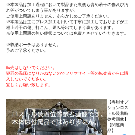
※本製品は加工過程において製品また裏側も含め若干の傷及び汚
れ等がついてしまう事がありますが、
ご使用上問題ありません、あらかじめご了承ください。
※本製品は主にプレス加工を用いて丁寧に加工しておりますが工
程上若干の傷、打こん、歪み等出てしまう事があります。
※使用上問題の無い症状については免責とさせていただきます。
※収納ポーチはありません。
予めご了承ください。
転売はしないでください。
犯罪の温床になりかねないのでフリマサイト等の転売者からは購
入しないでください。
宜しくお願い致します。
【専用オプ
ションロス
トル装着時
参考画像】
【関連商
品】