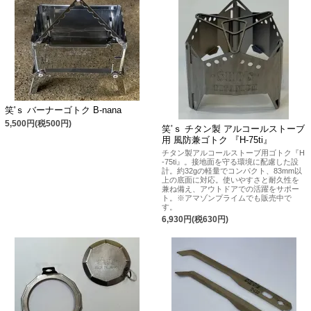
笑'ｓ バーナーゴトク B-nana
5,500円(税500円)
笑’ｓ チタン製 アルコールストーブ
用 風防兼ゴトク 『H-75ti』
チタン製アルコールストーブ用ゴトク『H
-75ti』。接地面を守る環境に配慮した設
計。約32gの軽量でコンパクト、83mm以
上の底面に対応。使いやすさと耐久性を
兼ね備え、アウトドアでの活躍をサポー
ト。※アマゾンプライムでも販売中で
す。
6,930円(税630円)