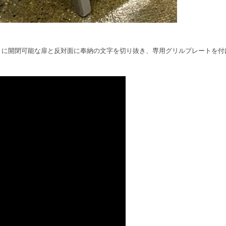
』に開閉可能な扉と反対面に奉納の文字を切り抜き、専用グリルプレートを付