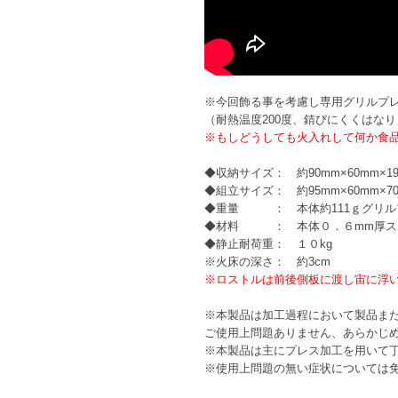
※今回飾る事を考慮し専用グリルプ
（耐熱温度200度、錆びにくくはな
※もしどうしても火入れして何か食品
◆収納サイズ： 約90mm×60mm×
◆組立サイズ： 約95mm×60mm×
◆重量 ： 本体約111ｇグリルプ
◆材料 ： 本体０．６mm厚ステ
◆静止耐荷重： １０kg
※火床の深さ： 約3cm
※ロストルは前後側板に渡し宙に浮
※本製品は加工過程において製品ま
ご使用上問題ありません、あらかじ
※本製品は主にプレス加工を用いて
※使用上問題の無い症状については