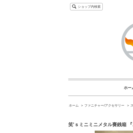
ショップ内検索
ホー
ホーム
>
ファニチャー/アクセサリー
>
笑'ｓミニミニメタル賽銭箱 