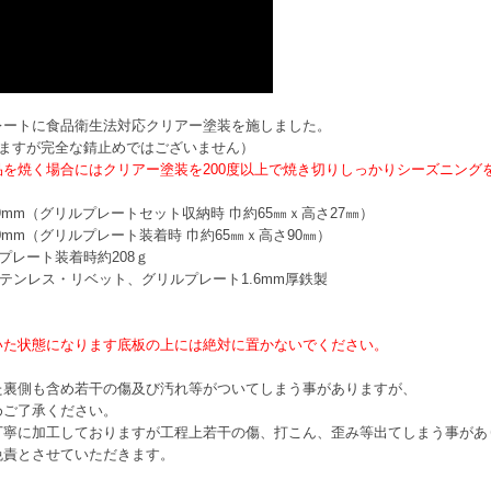
レートに食品衛生法対応クリアー塗装を施しました。
りますが完全な錆止めではございません）
を焼く場合にはクリアー塗装を200度以上で焼き切りしっかりシーズニング
19mm（グリルプレートセット収納時 巾約65㎜ｘ高さ27㎜）
70mm（グリルプレート装着時 巾約65㎜ｘ高さ90㎜）
レート装着時約208ｇ
ンレス・リベット、グリルプレート1.6mm厚鉄製
いた状態になります底板の上には絶対に置かないでください。
た裏側も含め若干の傷及び汚れ等がついてしまう事がありますが、
めご了承ください。
丁寧に加工しておりますが工程上若干の傷、打こん、歪み等出てしまう事があ
免責とさせていただきます。